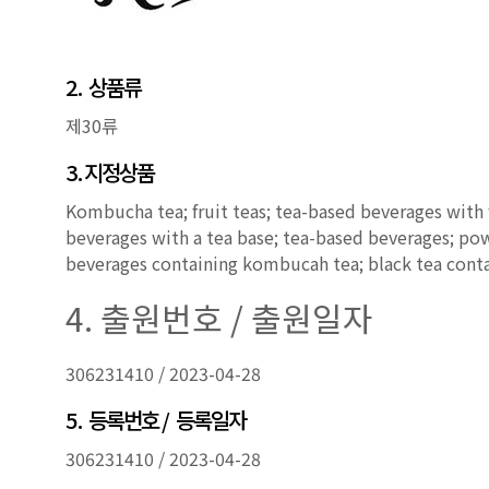
2.
상품류
제30류
3
. 지정상품
Kombucha tea; fruit teas; tea-based beverages with fr
beverages with a tea base; tea-based beverages; po
beverages containing kombucah tea; black tea con
4.
출원번호
/
출원일자
306231410 / 2023-04-28
5.
등록번호
/
등록일자
306231410 / 2023-04-28