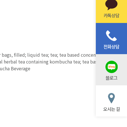
카톡상담
전화상담
bags, filled; liquid tea; tea; tea based concentrates;
al herbal tea containing kombucha tea; tea based
bucha Beverage
블로그
오시는 길