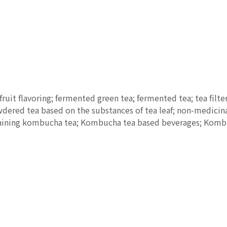
uit flavoring; fermented green tea; fermented tea; tea filter 
wdered tea based on the substances of tea leaf; non-medicin
taining kombucha tea; Kombucha tea based beverages; Kom