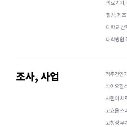
의료기기,
철강, 제
대학교 산
대학병원 
조사, 사업
척추견인기
바이오헬스
시린이 치료
고효율 스마
고청정 무계