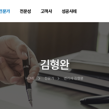
전문가
전문성
고객사
성공사례
김형완
HOME
전문가
변리사 김형완