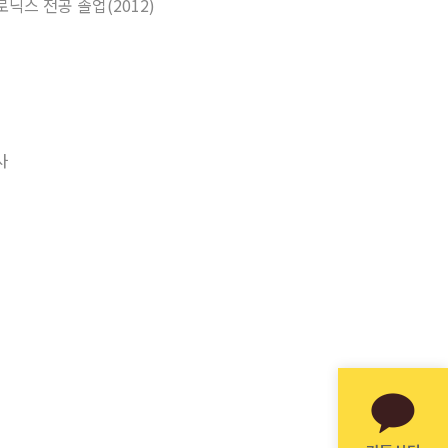
스 전공 졸업(2012)
사