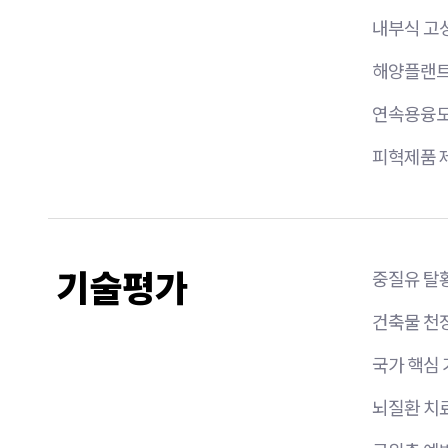
내부식 고성
해양플랜트 
연속용융도금
피혁제품 제
기술평가
중질유 탈
건축물 천
국가 핵심
뇌질환 치료