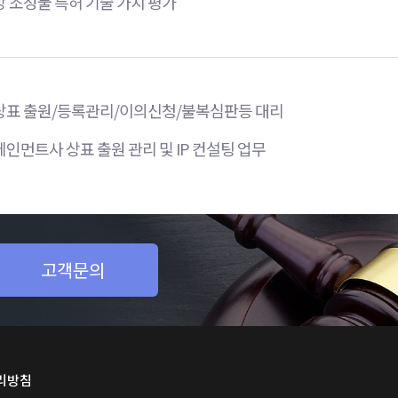
 조성물 특허 기술 가치 평가
상표 출원/등록관리/이의신청/불복심판등 대리
인먼트사 상표 출원 관리 및 IP 컨설팅 업무
십니까?
고객문의
리방침