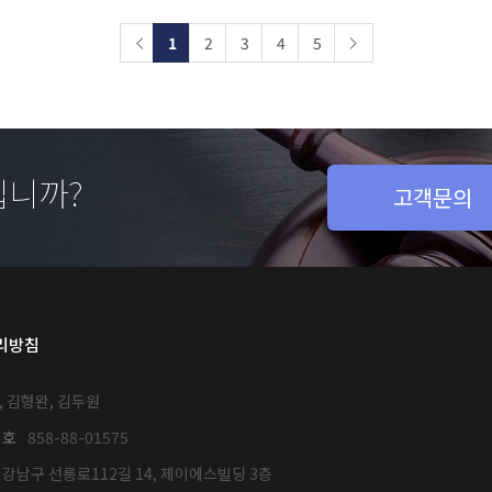
1
2
3
4
5
십니까?
고객문의
리방침
, 김형완, 김두원
번호
858-88-01575
강남구 선릉로112길 14, 제이에스빌딩 3층