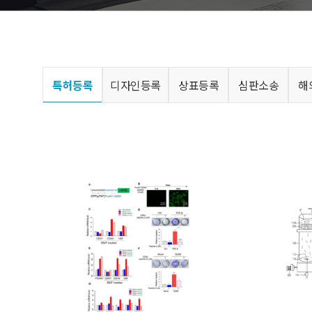
특허등록
디자인등록
상표등록
심판소송
해