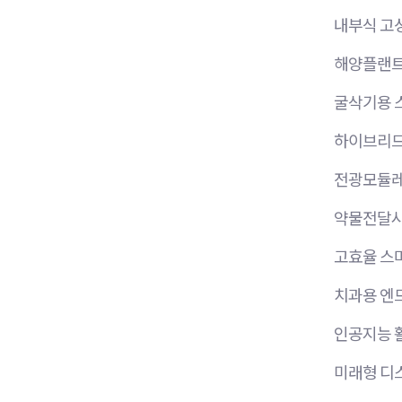
내부식 고성
해양플랜트 
굴삭기용 스
하이브리드
전광모듈레
약물전달시스
고효율 스마
치과용 엔
인공지능 
미래형 디