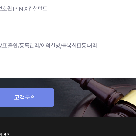
호원 IP-MIX 컨설턴트
상표 출원/등록관리/이의신청/불복심판등 대리
십니까?
고객문의
리방침