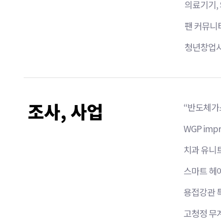
의료기기,
팬 커뮤니티
청년창업사
조사, 사업
“반도체가스
WGP impr
치과 유니트
스마트 헤어
용접강관 
고청정 무계