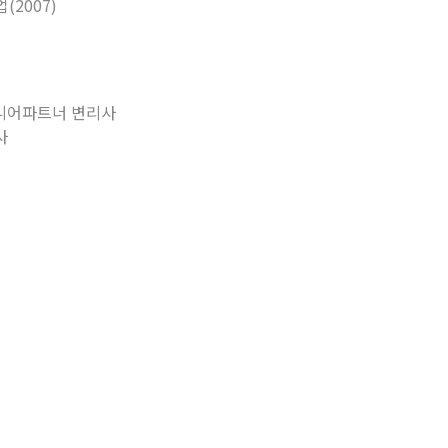
2007)
주니어파트너 변리사
사